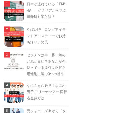
日本が遅れている「TKB
48」、イタリアから学ぶ
避難所対策とは？
やばい噂「ロングアイラ
ンドアイスティーでお持
ち帰り」の罠
ゼラチンは牛・豚・魚の
どれが良い？あなたが今
使っている原料は正解？
用途別に選ぶ3つの基準
なにふぁむ必見！なにわ
男子 アリーナツアー 同行
者登録方法
元ジャニーズJr.から「タ