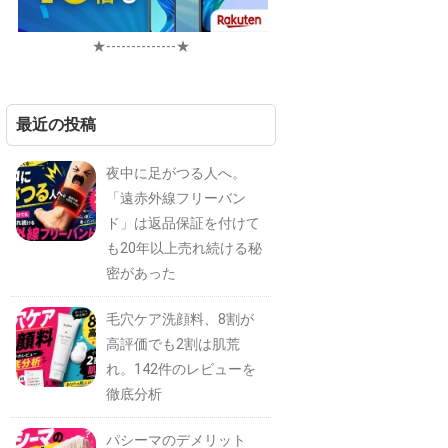
★--------------★
最近の投稿
夜中に足がつる人へ。
「遠赤外線フリーバン
ド」は返品保証を付けて
も20年以上売れ続ける秘
密があった
毛穴ケア洗顔料、8割が
高評価でも2割は肌荒
れ。142件のレビューを
徹底分析
パシーマのデメリット