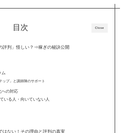
目次
Close
の評判」怪しい？⇒稼ぎの秘訣公開
ラム
テップ」と講師陣のサポート
化への対応
いている人・向いていない人
ではない！その理由と評判の真実