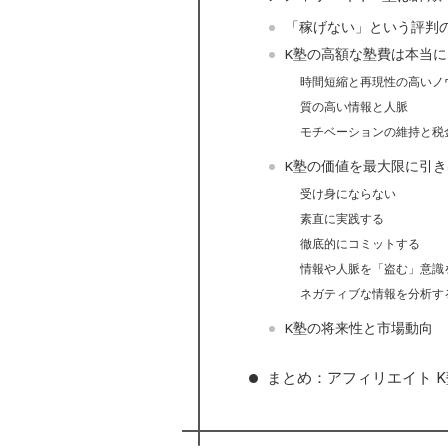
「稼げない」という評判
K塾の高額な塾費は本当
時間短縮と再現性の高いノ
質の高い情報と人脈
モチベーションの維持と税
K塾の価値を最大限に引
受け身にならない
素直に実践する
徹底的にコミットする
情報や人脈を「盗む」意識
ネガティブな情報を分析す
K塾の将来性と市場動向
まとめ：アフィリエイト 