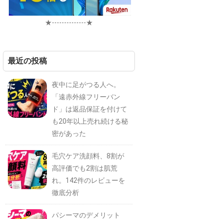
★--------------★
最近の投稿
夜中に足がつる人へ。
「遠赤外線フリーバン
ド」は返品保証を付けて
も20年以上売れ続ける秘
密があった
毛穴ケア洗顔料、8割が
高評価でも2割は肌荒
れ。142件のレビューを
徹底分析
パシーマのデメリット