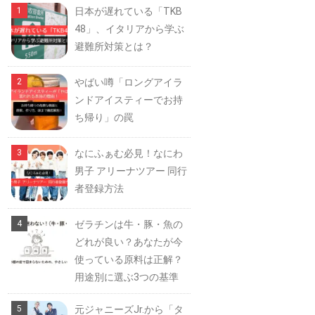
日本が遅れている「TKB
48」、イタリアから学ぶ
避難所対策とは？
やばい噂「ロングアイラ
ンドアイスティーでお持
ち帰り」の罠
なにふぁむ必見！なにわ
男子 アリーナツアー 同行
者登録方法
ゼラチンは牛・豚・魚の
どれが良い？あなたが今
使っている原料は正解？
用途別に選ぶ3つの基準
元ジャニーズJr.から「タ