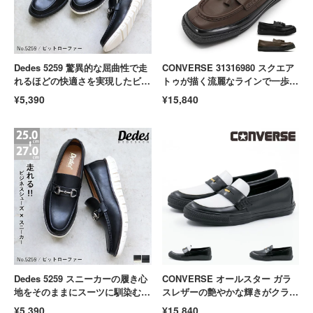
Dedes 5259 驚異的な屈曲性で走
CONVERSE 31316980 スクエア
れるほどの快適さを実現したビッ
トゥが描く流麗なラインで一歩先
トローファー 通勤 防滑 疲れにく
のお洒落を叶えるレザーローファ
¥5,390
¥15,840
い
ー レザー 黒 通勤
Dedes 5259 スニーカーの履き心
CONVERSE オールスター ガラ
地をそのままにスーツに馴染むビ
スレザーの艶やかな輝きがクラス
ットローファー 通勤 レザー 黒
感を底上げする大人ローファー
¥5,390
¥15,840