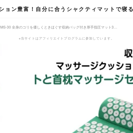
ション豊富！自分に合うシャクティマットで寝
シャクティマット MS-30 全身のコリを優しくときほぐす収納バッグ付き厚手指圧マット3点セット 枕 血液循環促進 安全素材 室内室外兼用 男女兼用 ストレス解消
※当サイトはアフィリエイトプログラムに参加しています。