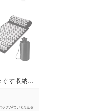
シャクティマット MS-30 全身のコリを優しくときほぐす収納バッグ付き厚手指圧マット3点セット 枕 血液循環促進 安全素材 室内室外兼用 男女兼用 ストレス解消
バッグがついた3点セ